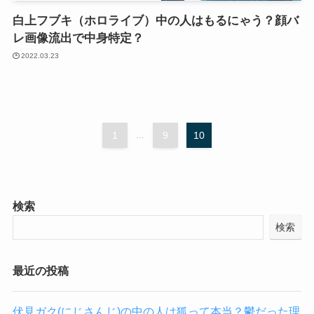
白上フブキ（ホロライブ）中の人はもるにゃう？顔バ
レ画像流出で中身特定？
2022.03.23
1
...
9
10
検索
検索
最近の投稿
伏見ガク(にじさんじ)の中の人は狐って本当？鬱だった理