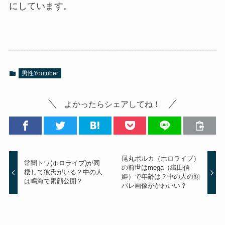
にしています。
男性Youtuber
よかったらシェアしてね！
尾丸ポルカ（ホロライブ）
常闇トワ(ホロライブ)が同
の前世はmega（織田信
棲して彼氏がいる？中の人
姫）で年齢は？中の人の顔
は鳴海で素顔公開？
バレ画像がかわいい？