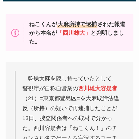
ねこくんが
大麻所持で逮捕
された報道
から本名が
「西川雄大」
と判明しまし
た。
乾燥大麻を隠し持っていたとして、
警視庁が自称自営業の
西川雄大容疑者
（21）=東京都豊島区=を大麻取締法違
反（所持）の疑いで再逮捕したことが
13日、捜査関係者への取材で分かっ
た。西川容疑者は「ねこくん！」のチ
ャンネル名でゲームを実況するユーチ