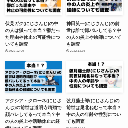
伏見ガク(にじさんじ)の中
神田笑一(にじさんじ)の前
の人は狐って本当？鬱だっ
世は誰で顔バレしてる？中
た理由や休止の可能性につ
の人の炎上や絵師について
いても調査
も調査
2022.12.06
2022.12.06
アクシア・クローネ(にじさ
弦月藤士郎(にじさんじ)の
んじ)の前世は道明寺晴翔で
前世は尾北ねむって本当？
顔バレしてるって本当？中
中の人の年齢や性別につい
の人の炎上や活動休止の経
ても調査