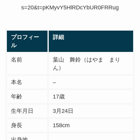
s=20&t=pKMyvY5HlRDcYbUR0FRRug
プロフィー
詳細
ル
名前
葉山 舞鈴（はやま まり
ん）
本名
–
年齢
17歳
生年月日
3月24日
身長
158cm
出身地
–