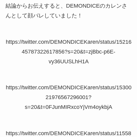
結論からお伝えすると、DEMONDICEのカレンさ
んとして顔バレしていました！
https://twitter.com/DEMONDICEKaren/status/15216
45787322617856?s=20&t=zjBbc-p6E-
vy36UUSLhH1A
https://twitter.com/DEMONDICEKaren/status/15300
21976567296001?
s=20&t=0FJunMIRxcoYjVm4oykbjA
https://twitter.com/DEMONDICEKaren/status/11558